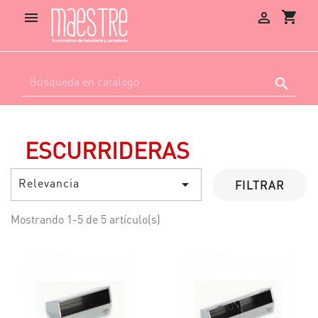
shopping_cart



ESCURRIDERAS
Relevancia

FILTRAR
Mostrando 1-5 de 5 artículo(s)