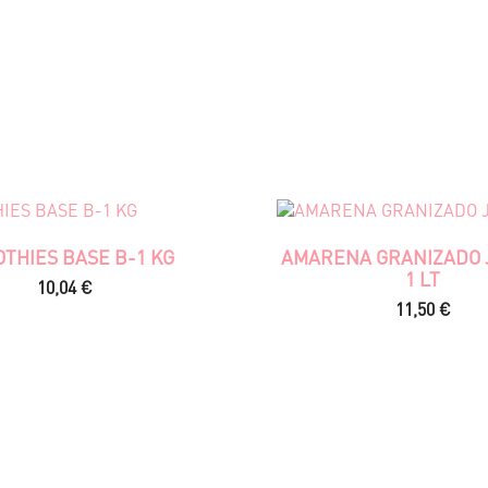
THIES BASE B-1 KG
AMARENA GRANIZADO J
1 LT
Precio
10,04 €
Precio
11,50 €