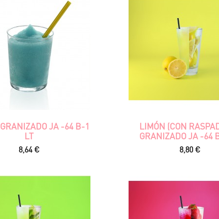
 GRANIZADO JA -64 B-1
LIMÓN (CON RASPA
LT
GRANIZADO JA -64 B
Precio
Precio
8,64 €
8,80 €