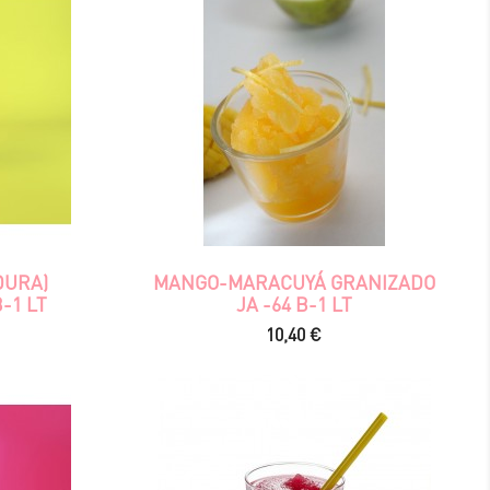
DURA)
MANGO-MARACUYÁ GRANIZADO
-1 LT
JA -64 B-1 LT
Precio
10,40 €