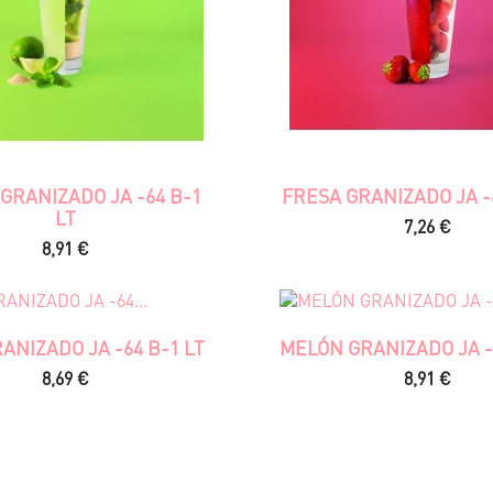
 GRANIZADO JA -64 B-1
FRESA GRANIZADO JA -6
LT
Precio
7,26 €
Precio
8,91 €
ANIZADO JA -64 B-1 LT
MELÓN GRANIZADO JA -
Precio
Precio
8,69 €
8,91 €