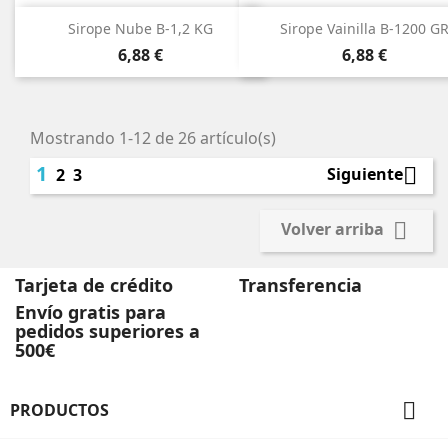
Sirope Nube B-1,2 KG
Sirope Vainilla B-1200 G
Precio
Precio
6,88 €
6,88 €
Mostrando 1-12 de 26 artículo(s)
1

Siguiente
2
3

Volver arriba
Tarjeta de crédito
Transferencia
Envío gratis para
pedidos superiores a
500€

PRODUCTOS