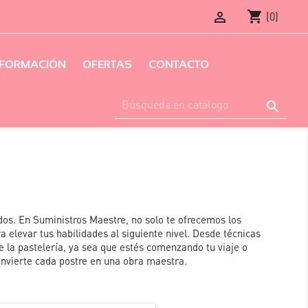
shopping_cart

(0)
FORMACIÓN
OFERTAS
CONTACTO

dos. En Suministros Maestre, no solo te ofrecemos los
 elevar tus habilidades al siguiente nivel. Desde técnicas
 la pastelería, ya sea que estés comenzando tu viaje o
onvierte cada postre en una obra maestra.