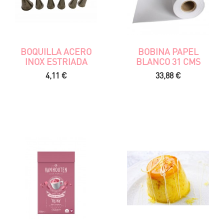
BOQUILLA ACERO
BOBINA PAPEL
INOX ESTRIADA
BLANCO 31 CMS
Precio
Precio
4,11 €
33,88 €