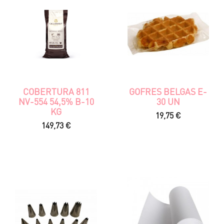
COBERTURA 811
GOFRES BELGAS E-
NV-554 54,5% B-10
30 UN
KG
Precio
19,75 €
Precio
149,73 €