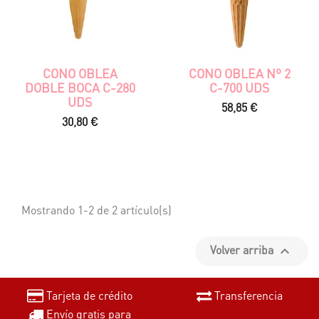
CONO OBLEA
CONO OBLEA Nº 2
DOBLE BOCA C-280
C-700 UDS
UDS
Precio
58,85 €
Precio
30,80 €
Mostrando 1-2 de 2 artículo(s)
Volver arriba

Tarjeta de crédito
Transferencia
Envío gratis para