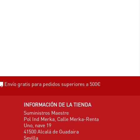
Envío gratis para pedidos superiores a 500€
INFORMACIÓN DE LA TIENDA
Suministros Maestre
Pol Ind Merka, Calle Merka-Renta
Uno, nave 19
41500 Alcalá de Guadaira
Sevilla