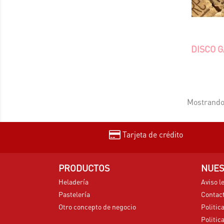
DISCO 
Mostrando 
Tarjeta de crédito
PRODUCTOS
NUES
Heladería
Aviso l
Pastelería
Contac
Otro concepto de negocio
Politic
Politic