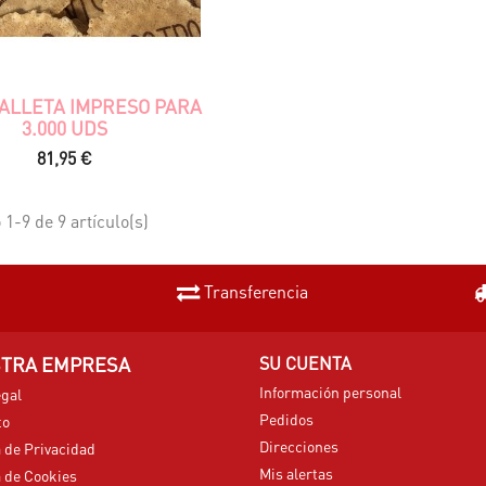
GALLETA IMPRESO PARA
3.000 UDS
Precio
81,95 €
1-9 de 9 artículo(s)
Transferencia
TRA EMPRESA
SU CUENTA
Información personal
egal
Pedidos
to
Direcciones
a de Privacidad
Mis alertas
a de Cookies