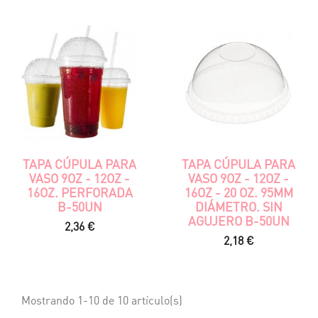
TAPA CÚPULA PARA
TAPA CÚPULA PARA
VASO 9OZ - 12OZ -
VASO 9OZ - 12OZ -
16OZ. PERFORADA
16OZ - 20 OZ. 95MM
B-50UN
DIÁMETRO. SIN
AGUJERO B-50UN
Precio
2,36 €
Precio
2,18 €
Mostrando 1-10 de 10 artículo(s)