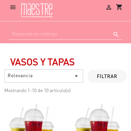
shopping_cart



VASOS Y TAPAS
Relevancia

FILTRAR
Mostrando 1-10 de 10 artículo(s)