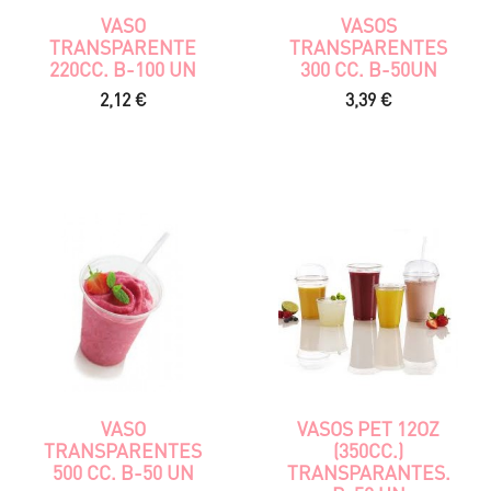
VASO
VASOS
TRANSPARENTE
TRANSPARENTES
220CC. B-100 UN
300 CC. B-50UN
Precio
Precio
2,12 €
3,39 €
VASO
VASOS PET 12OZ
TRANSPARENTES
(350CC.)
500 CC. B-50 UN
TRANSPARANTES.