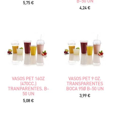
B-50 UN
Precio
5,75 €
Precio
4,24 €
VASOS PET 16OZ
VASOS PET 9 OZ.
(470CC.)
TRANSPARENTES
TRANPARENTES. B-
BOCA 95Ø B-50 UN
50 UN
Precio
3,99 €
Precio
5,08 €